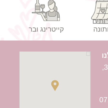
ותים
תונה
קייטרינג ובר
ו
רח' הברזל 38,
07