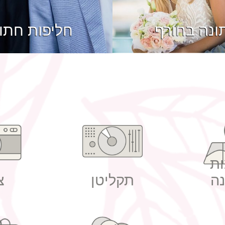
ונה בחורף
חליפות חתו
ת
ה
תקליטן
צ