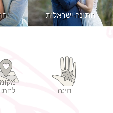
חתונה ישראלית
חת
מקומו
חינה
לחתונ