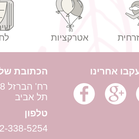
שיר
רחית
אטרקציות
לח
קבו אחרינו
הכתובת שלנ
תל אביב
טלפון
2-338-5254