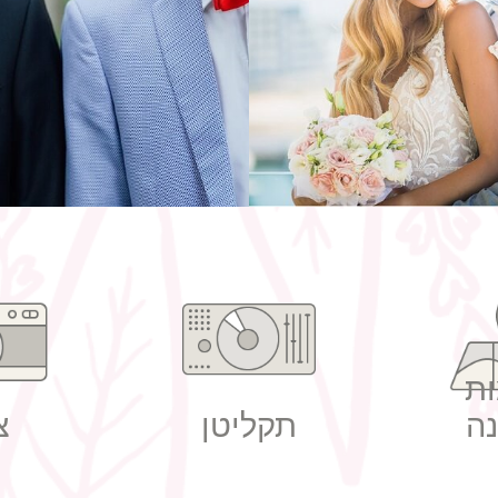
ונה בחורף
חליפות חתו
ת
ה
תקליטן
צ