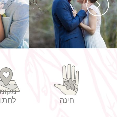
חתונה ישראלית
חת
מקומו
חינה
לחתונ