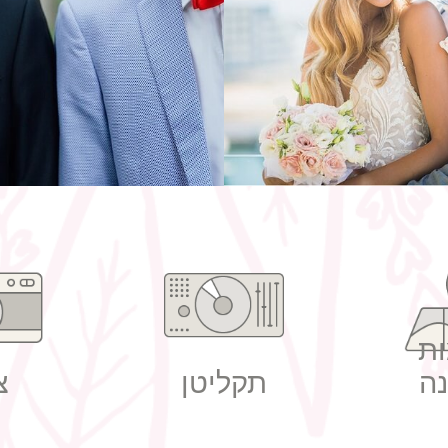
ונה בחורף
חליפות חתו
ת
ה
תקליטן
צ