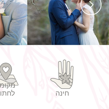
חתונה ישראלית
חת
מקומו
חינה
לחתונ