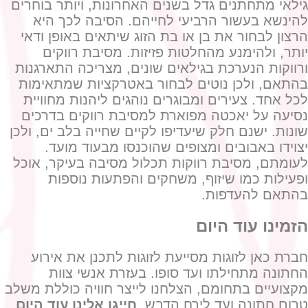
גילאי מתחתנים גדל בשנים האחרונות, ויותר בוחרים
להינשא בעשור הרביעי לחייהם. הסיבה לכך היא
הרצון לבחור את בן או בת הזוג שיתאים באופן ודאי
יותר, ולהימנע מהחלטות פזיזות. מסיבת רווקים
ורווקות הנערכת בגילאים שונים, מצריכה התארגנות
בהתאם, ולכן נוטים לבחור באטרקציות שמתאימות
לכל אחד. צעירים ומבוגרים נוהגים ליהנות מחוויית
נסיעה על יאכטה מפוארת למסיבת רווקים בדרכים
שונות. ישנם חלק שיעדיפו לקיים שחייה בלב ים, ולכן
יצוידו באבובים ומצופים שהוכנסו מבעוד מועד.
לעומתם, מסיבת רווקות תכלול מסיבה בעיקר, אוכל
ופעילות כמו שיזוף, משחקים והפתעות נוספות
בהתאם להעדפות.
הזמינו עוד היום
חברת כאן לזוגות מסייעת לזוגות לתכנן את אירוע
החתונה מתחילתו ועד סופו. בעזרת אנשי צוות
מקצועיים בתחומם, הצלחנו לייצר חוויה כוללת משלב
טרום חתונה ועד לירח הדבש.
חייגו אלינו עוד היום