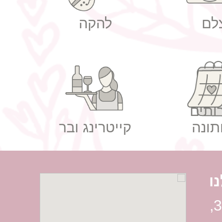
לם
להקה
ותים
תונה
קייטרינג ובר
ו
רח' הברזל 38,