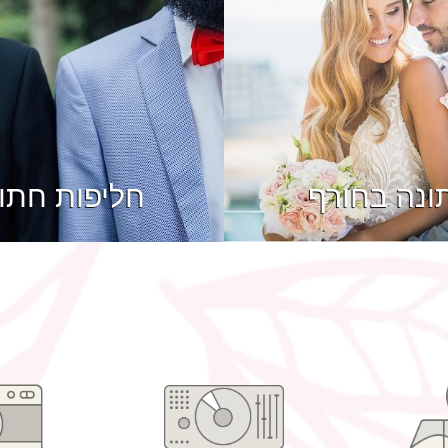
ונה בחורף
חליפות חתו