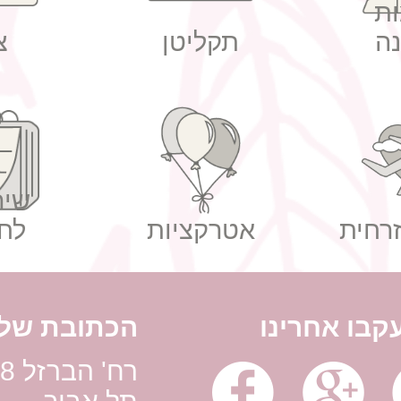
ת
ה
תקליטן
צ
שיר
רחית
אטרקציות
לח
קבו אחרינו
הכתובת שלנ