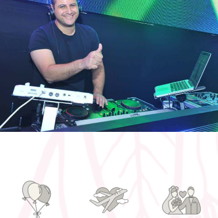
דיג'יי גיא - מופע דאבל דיג'יי