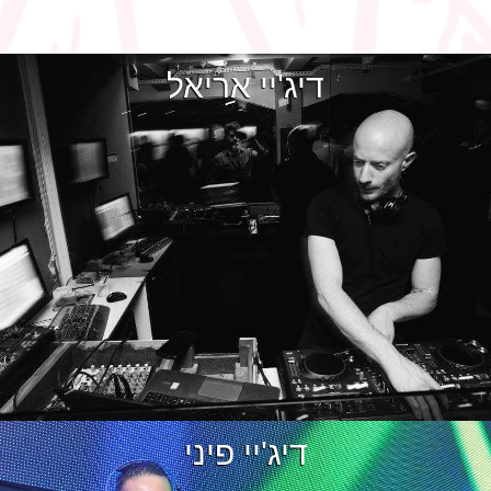
דיג'יי אריאל
דיג'יי פיני