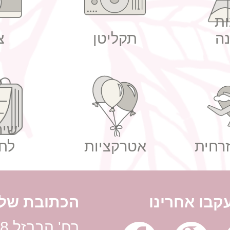
ת
ה
תקליטן
צ
שיר
רחית
אטרקציות
לח
קבו אחרינו
הכתובת שלנ