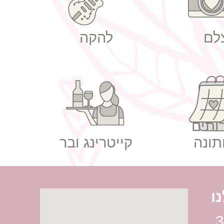
לם
להקה
ותים
תונה
קייטרינג ובר
ו
רח' הברזל 38,