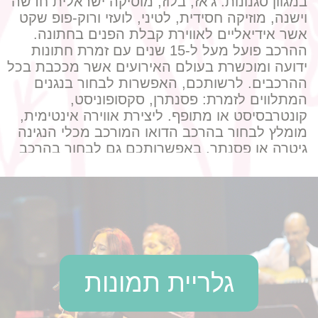
במגוון סגנונות: ג'אז, בלוז, מוסיקה ישראלית חדשה
וישנה, מוזיקה חסידית, לטיני, לועזי ורוק-פופ שקט
אשר אידיאליים לאווירת קבלת הפנים בחתונה.
ההרכב פועל מעל ל-15 שנים עם זמרת חתונות
ידועה ומוכשרת בעולם האירועים אשר מככבת בכל
ההרכבים. לרשותכם, האפשרות לבחור בנגנים
המתלווים לזמרת: פסנתרן, סקסופוניסט,
קונטרבסיסט או מתופף. ליצירת אווירה אינטימית,
מומלץ לבחור בהרכב הדואו המורכב מכלי הנגינה
גיטרה או פסנתר. באפשרותכם גם לבחור בהרכב
הטריו המורכב מזמרת ושני נגנים, בסגנונות ג'אז,
בלוז, מוסיקה ישראלית חדשה וישנה, לטיני, לועזי
ורוק-פופ שקט. הרכב הרביעייה מורכב מזמרת
ושלושה נגנים: פסנתרן, סקסופוניסט ומתופף. הרכב
היוצר אווירה חגיגית במיטבה בעל סטייל ניו-יורקי עם
אופציה לסגנון שנות ה-60 וה-70. מתאים במיוחד
לאירוע חתונה מלא לקבלת הפנים, לסלואו, חופה
גלריית תמונות
ועד למסיבת ריקודים המדליקה. ההרכב "המלא"
מורכב מזמרת וכל הנגנים: פסנתרן, סקסופוניסט,
קונטרבסיסט ומתופף אשר מופיע בסגנון מגוון